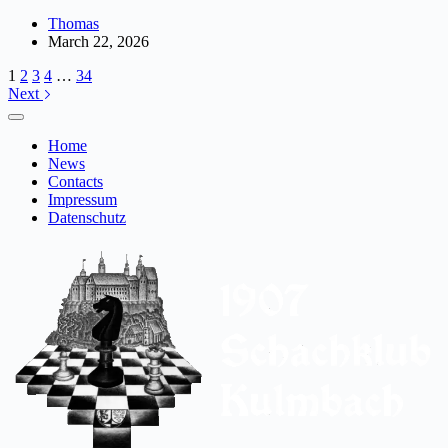
Thomas
March 22, 2026
1
2
3
4
…
34
Next
Home
News
Contacts
Impressum
Datenschutz