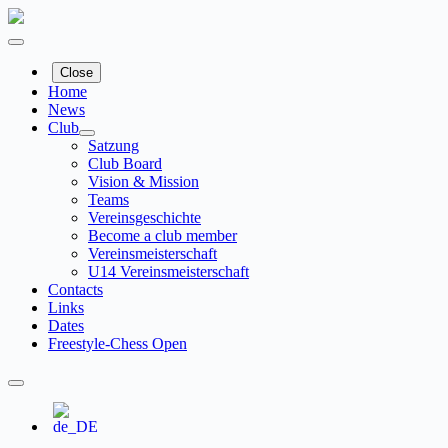
Skip
to
content
Close
Home
News
Club
Satzung
Club Board
Vision & Mission
Teams
Vereinsgeschichte
Become a club member
Vereinsmeisterschaft
U14 Vereinsmeisterschaft
Contacts
Links
Dates
Freestyle-Chess Open