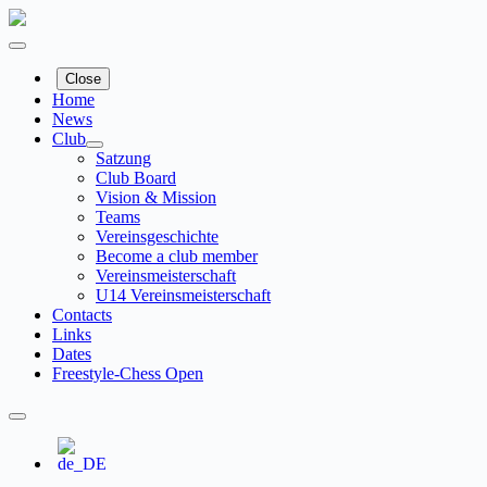
Skip
to
content
Close
Home
News
Club
Satzung
Club Board
Vision & Mission
Teams
Vereinsgeschichte
Become a club member
Vereinsmeisterschaft
U14 Vereinsmeisterschaft
Contacts
Links
Dates
Freestyle-Chess Open