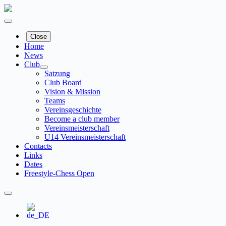
Skip
to
content
Close
Home
News
Club
Satzung
Club Board
Vision & Mission
Teams
Vereinsgeschichte
Become a club member
Vereinsmeisterschaft
U14 Vereinsmeisterschaft
Contacts
Links
Dates
Freestyle-Chess Open