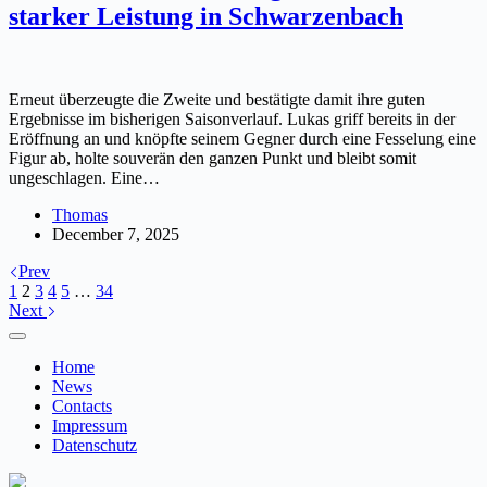
starker Leistung in Schwarzenbach
Erneut überzeugte die Zweite und bestätigte damit ihre guten
Ergebnisse im bisherigen Saisonverlauf. Lukas griff bereits in der
Eröffnung an und knöpfte seinem Gegner durch eine Fesselung eine
Figur ab, holte souverän den ganzen Punkt und bleibt somit
ungeschlagen. Eine…
Thomas
December 7, 2025
Prev
1
2
3
4
5
…
34
Next
Home
News
Contacts
Impressum
Datenschutz