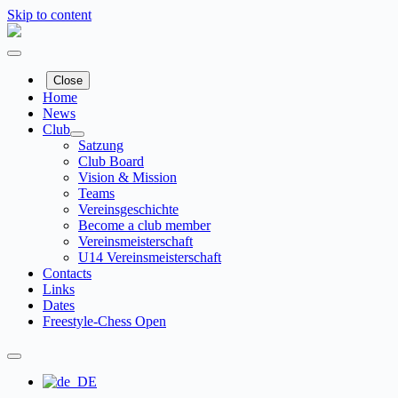
Skip to content
Close
Home
News
Club
Satzung
Club Board
Vision & Mission
Teams
Vereinsgeschichte
Become a club member
Vereinsmeisterschaft
U14 Vereinsmeisterschaft
Contacts
Links
Dates
Freestyle-Chess Open