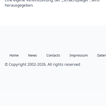
Eine eigene Vereinszeitung, der „Schachspiegel“, wird
herausgegeben.
Home
News
Contacts
Impressum
Date
© Copyright 2002-2026. All rights reserved