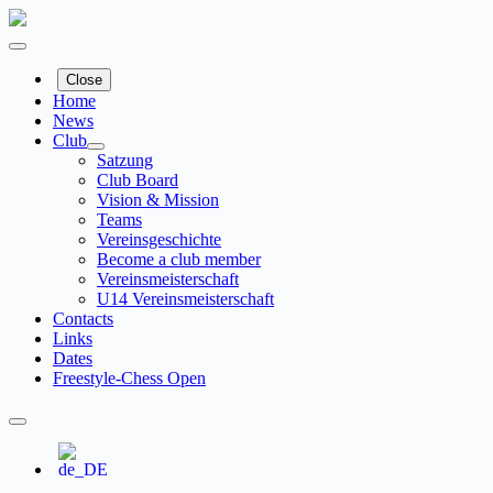
Skip
to
content
Close
Home
News
Club
Satzung
Club Board
Vision & Mission
Teams
Vereinsgeschichte
Become a club member
Vereinsmeisterschaft
U14 Vereinsmeisterschaft
Contacts
Links
Dates
Freestyle-Chess Open