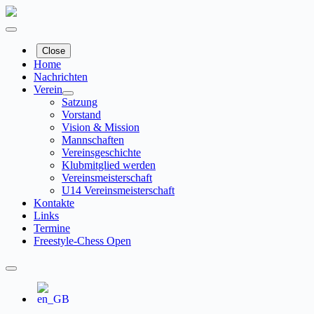
Zum
Inhalt
springen
Close
Home
Nachrichten
Verein
Satzung
Vorstand
Vision & Mission
Mannschaften
Vereinsgeschichte
Klubmitglied werden
Vereinsmeisterschaft
U14 Vereinsmeisterschaft
Kontakte
Links
Termine
Freestyle-Chess Open