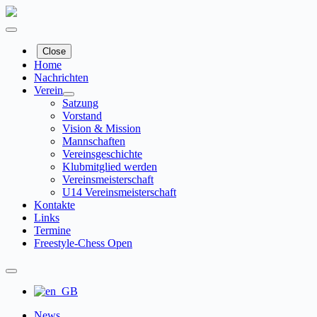
Zum
Inhalt
springen
Close
Home
Nachrichten
Verein
Satzung
Vorstand
Vision & Mission
Mannschaften
Vereinsgeschichte
Klubmitglied werden
Vereinsmeisterschaft
U14 Vereinsmeisterschaft
Kontakte
Links
Termine
Freestyle-Chess Open
News