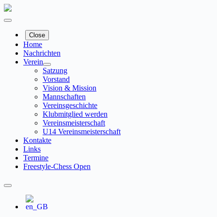
Zum
Inhalt
springen
Close
Home
Nachrichten
Verein
Satzung
Vorstand
Vision & Mission
Mannschaften
Vereinsgeschichte
Klubmitglied werden
Vereinsmeisterschaft
U14 Vereinsmeisterschaft
Kontakte
Links
Termine
Freestyle-Chess Open