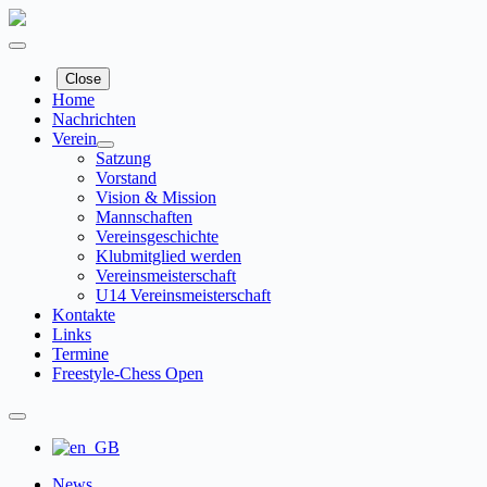
Zum
Inhalt
springen
Close
Home
Nachrichten
Verein
Satzung
Vorstand
Vision & Mission
Mannschaften
Vereinsgeschichte
Klubmitglied werden
Vereinsmeisterschaft
U14 Vereinsmeisterschaft
Kontakte
Links
Termine
Freestyle-Chess Open
News