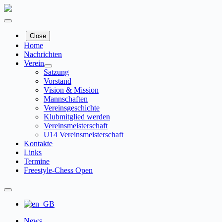
Zum
Inhalt
springen
Close
Home
Nachrichten
Verein
Satzung
Vorstand
Vision & Mission
Mannschaften
Vereinsgeschichte
Klubmitglied werden
Vereinsmeisterschaft
U14 Vereinsmeisterschaft
Kontakte
Links
Termine
Freestyle-Chess Open
News