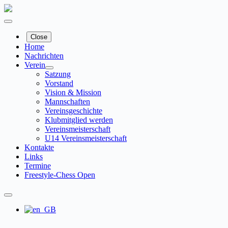
Zum
Inhalt
springen
Close
Home
Nachrichten
Verein
Satzung
Vorstand
Vision & Mission
Mannschaften
Vereinsgeschichte
Klubmitglied werden
Vereinsmeisterschaft
U14 Vereinsmeisterschaft
Kontakte
Links
Termine
Freestyle-Chess Open