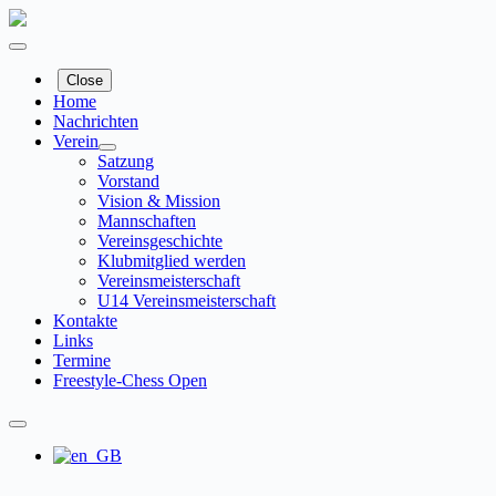
Zum
Inhalt
springen
Close
Home
Nachrichten
Verein
Satzung
Vorstand
Vision & Mission
Mannschaften
Vereinsgeschichte
Klubmitglied werden
Vereinsmeisterschaft
U14 Vereinsmeisterschaft
Kontakte
Links
Termine
Freestyle-Chess Open