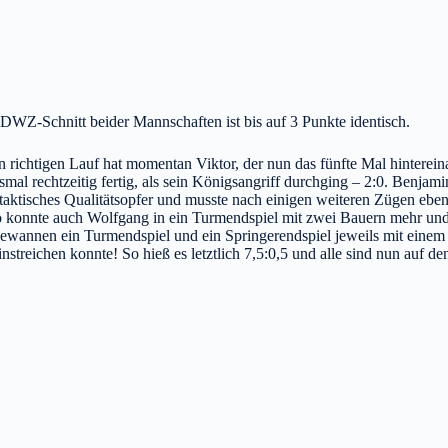
 DWZ-Schnitt beider Mannschaften ist bis auf 3 Punkte identisch.
nen richtigen Lauf hat momentan Viktor, der nun das fünfte Mal hinter
mal rechtzeitig fertig, als sein Königsangriff durchging – 2:0. Benjam
aktisches Qualitätsopfer und musste nach einigen weiteren Zügen eben
 konnte auch Wolfgang in ein Turmendspiel mit zwei Bauern mehr und a
gewannen ein Turmendspiel und ein Springerendspiel jeweils mit einem
treichen konnte! So hieß es letztlich 7,5:0,5 und alle sind nun auf 