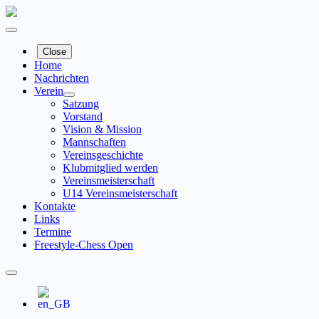
Zum
Inhalt
springen
Close
Home
Nachrichten
Verein
Satzung
Vorstand
Vision & Mission
Mannschaften
Vereinsgeschichte
Klubmitglied werden
Vereinsmeisterschaft
U14 Vereinsmeisterschaft
Kontakte
Links
Termine
Freestyle-Chess Open