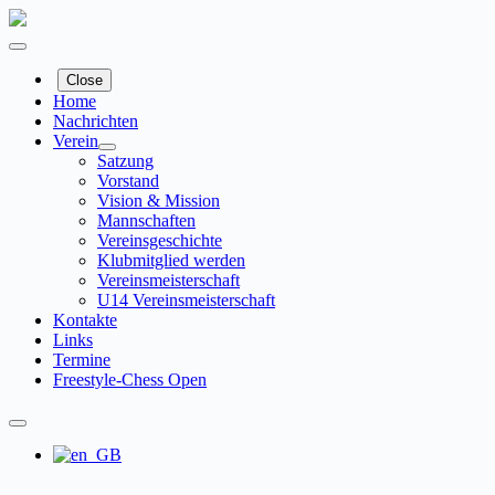
Zum
Inhalt
springen
Close
Home
Nachrichten
Verein
Satzung
Vorstand
Vision & Mission
Mannschaften
Vereinsgeschichte
Klubmitglied werden
Vereinsmeisterschaft
U14 Vereinsmeisterschaft
Kontakte
Links
Termine
Freestyle-Chess Open