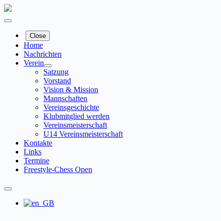
Zum
Inhalt
springen
Close
Home
Nachrichten
Verein
Satzung
Vorstand
Vision & Mission
Mannschaften
Vereinsgeschichte
Klubmitglied werden
Vereinsmeisterschaft
U14 Vereinsmeisterschaft
Kontakte
Links
Termine
Freestyle-Chess Open