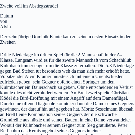
Zweite voll im Abstiegsstrudel
Datum
von
Alvin
Der zehnjährige Dominik Kunte kam zu seinem ersten Einsatz in der
Zweiten
Dritte Niederlage im dritten Spiel für die 2.Mannschaft in der A-
Klasse. Langsam wird es für die zweite Mannschaft vom Schachklub
Kulmbach immer enger um die Klasse zu erhalten. Die 5-3 Niederlage
gegen Bad Steben tut besonders weh da man sich mehr erhofft hatte.
Vorsitzender Alvin Krämer musste sich mit einem Unentschieden
zufrieden geben, sein Gegner opferte einen Springer um den
Kulmbacher ein Dauerschach zu geben. Ohne entscheidenden Verlust
konnte dies nicht verhindert werden. An Brett zwei spielte Christian
Ködel die Bird-Eröffnung mit einem Angriff auf dem Damenflügel.
Durch eine offene Diagonale konnte er dann die Dame seines Gegners
gewinnen, der darauf hin auf gegeben hat, Moritz Sesselmann übersah
an Brett1 eine Kombination seines Gegners der die schwache
Grundreihe aus nützte und seinen Bauern in eine Dame verwandelte.
Worauf der Kulmbacher seinem Gegner zum Sieg gratulierte. Peter
Reif nahm das Remisangebot seines Gegners in einer